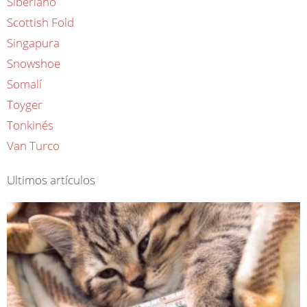
Siberiano
Scottish Fold
Singapura
Snowshoe
Somalí
Toyger
Tonkinés
Van Turco
Ultimos artículos