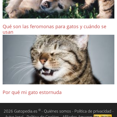
Qué son las feromonas para gatos y cuándo se
usan
Por qué mi gato estornuda
©
2026 Gatopedia.es
-
Quiénes somos
-
Política de privacidad
-
Aviso legal
-
Política de Cookies
-
Afiliados Amazon