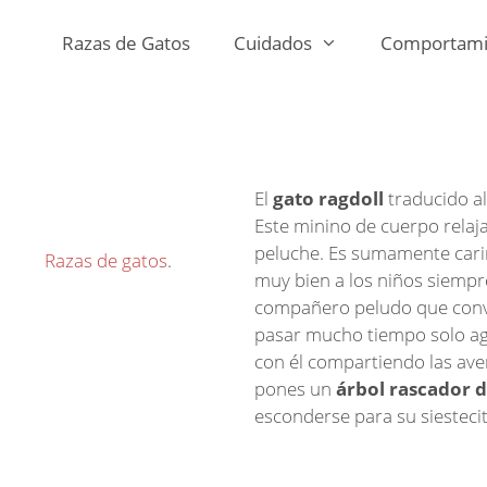
Razas de Gatos
Cuidados
Comportami
El
gato ragdoll
traducido al
Este minino de cuerpo rela
peluche. Es sumamente cariñ
Razas de gatos
.
muy bien a los niños siempr
compañero peludo que convi
pasar mucho tiempo solo ag
con él compartiendo las aven
pones un
árbol rascador 
esconderse para su siesteci