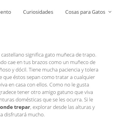
ento
Curiosidades
Cosas para Gatos
 castellano significa gato muñeca de trapo.
jado cae en tus brazos como un muñeco de
oso y dócil. Tiene mucha paciencia y tolera
e que éstos sepan como tratar a cualquier
va en casa con ellos. Como no le gusta
radece tener otro amigo gatuno que viva
turas domésticas que se les ocurra. Si le
donde trepar
, explorar desde las alturas y
ta disfrutará mucho.