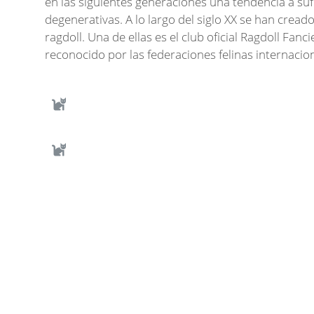
en las siguientes generaciones una tendencia a su
degenerativas. A lo largo del siglo XX se han cread
ragdoll. Una de ellas es el club oficial Ragdoll Fanc
reconocido por las federaciones felinas internacio