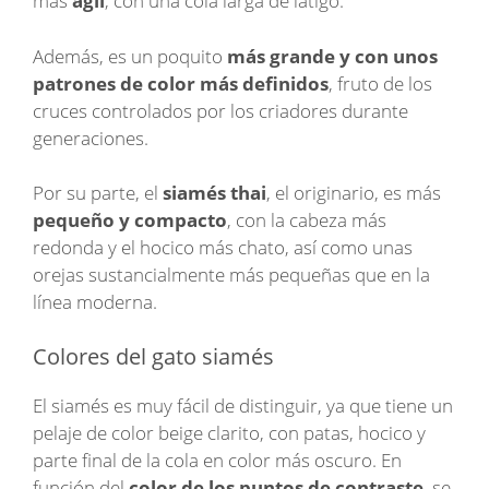
más
ágil
, con una cola larga de látigo.
Además, es un poquito
más grande y con unos
patrones de color más definidos
, fruto de los
cruces controlados por los criadores durante
generaciones.
Por su parte, el
siamés thai
, el originario, es más
pequeño y compacto
, con la cabeza más
redonda y el hocico más chato, así como unas
orejas sustancialmente más pequeñas que en la
línea moderna.
Colores del gato siamés
El siamés es muy fácil de distinguir, ya que tiene un
pelaje de color beige clarito, con patas, hocico y
parte final de la cola en color más oscuro. En
función del
color de los puntos de contraste
, se