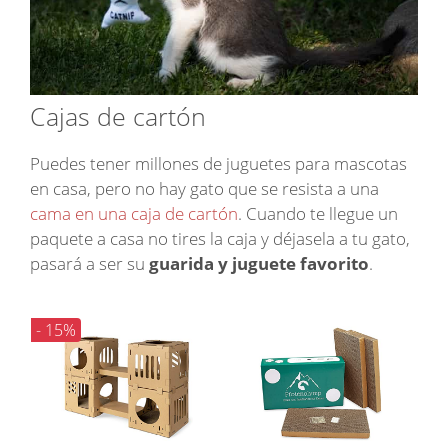
Cajas de cartón
Puedes tener millones de juguetes para mascotas
en casa, pero no hay gato que se resista a una
cama en una caja de cartón
. Cuando te llegue un
paquete a casa no tires la caja y déjasela a tu gato,
pasará a ser su
guarida y juguete favorito
.
- 15%