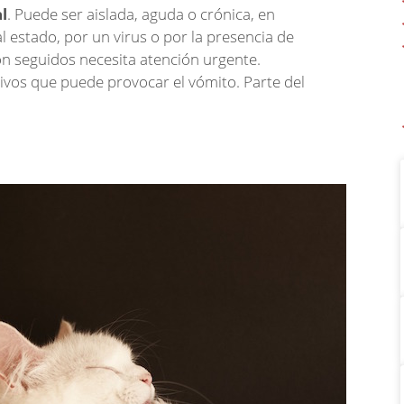
l
. Puede ser aislada, aguda o crónica, en
 estado, por un virus o por la presencia de
on seguidos necesita atención urgente.
ivos que puede provocar el vómito. Parte del