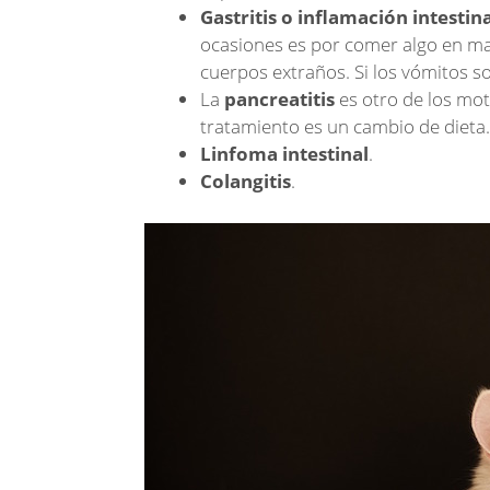
Gastritis o inflamación intestina
ocasiones es por comer algo en mal
cuerpos extraños. Si los vómitos s
La
pancreatitis
es otro de los mot
tratamiento es un cambio de dieta.
Linfoma intestinal
.
Colangitis
.